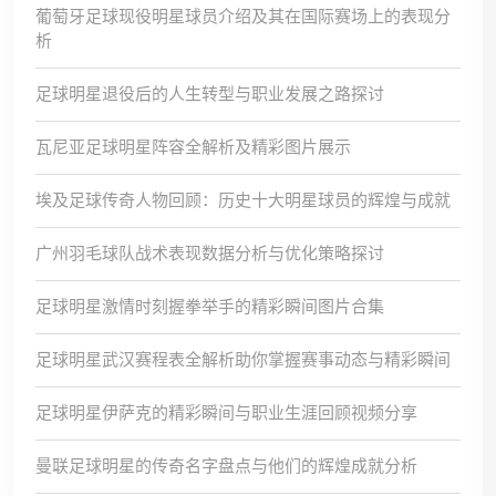
葡萄牙足球现役明星球员介绍及其在国际赛场上的表现分
析
足球明星退役后的人生转型与职业发展之路探讨
瓦尼亚足球明星阵容全解析及精彩图片展示
埃及足球传奇人物回顾：历史十大明星球员的辉煌与成就
广州羽毛球队战术表现数据分析与优化策略探讨
足球明星激情时刻握拳举手的精彩瞬间图片合集
足球明星武汉赛程表全解析助你掌握赛事动态与精彩瞬间
足球明星伊萨克的精彩瞬间与职业生涯回顾视频分享
曼联足球明星的传奇名字盘点与他们的辉煌成就分析