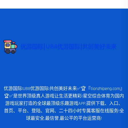
优游国际|UB8优游国际|共创美好未来✅🏆『tianzhipeng.com』
🏆✅是世界顶级真人游戏让生活更精彩!星空综合体育为国内
游戏玩家打造的全球最顶级乐趣游戏APP,提供下载、入口、
首页、平台、登陆、官网、二十四小时专属客服在线服务!全
球最安全,最信誉,最公平的平台运营商!