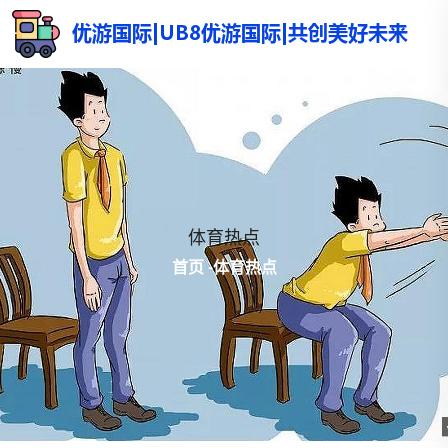
体育热点
首页
-
体育热点