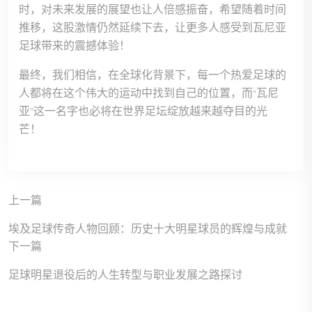
时，对未来发展的展望也让人倍感振奋，希望随着时间
推移，这股激情仍然延续下去，让更多人感受到瓦尼亚
足球带来的震撼体验！
最终，我们相信，在全球化背景下，每一个热爱足球的
人都将在这个伟大的运动中找到自己的位置，而“瓦尼
亚”这一名字也必将在世界足坛绽放越来越夺目的光
芒！
上一篇
埃及足球传奇人物回顾：历史十大明星球员的辉煌与成就
下一篇
足球明星退役后的人生转型与职业发展之路探讨