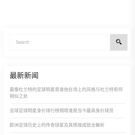
最新新闻
最像杜兰特的足球明星是谁他在场上的风格与杜兰特有何
相似之处
全球足球明星身价排行榜揭晓谁是当今最高身价球员
欧洲足球历史上的传奇球星及其辉煌成就全解析