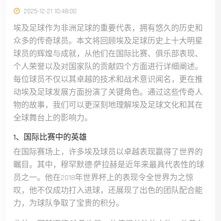
2025-12-21 10:48:00
埃及足球作为非洲足球的重要代表，拥有悠久的历史和
众多的传奇球员。本文将回顾埃及足球历史上十大明星
球员的辉煌与成就，从他们在国际比赛、俱乐部表现、
个人荣誉以及对国家队的贡献四个方面进行详细阐述。
每位球员不仅以其卓越的技术和战术意识闻名，更在推
动埃及足球发展方面扮演了关键角色。通过这些传奇人
物的故事，我们可以更深刻地理解埃及足球文化和其在
全球舞台上的影响力。
1、国际比赛中的英雄
在国际赛场上，许多埃及球员以卓越表现赢得了世界的
瞩目。其中，穆罕默德·萨拉赫是近年来最具代表性的球
员之一。他在2018年世界杯上的表现令全世界为之惊
叹，他不仅成功打入进球，还展现了出色的团队配合能
力，为球队争取了宝贵的积分。