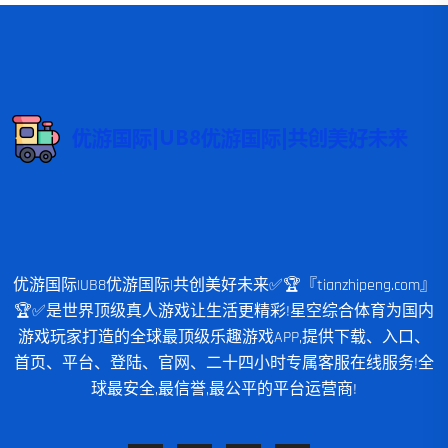
优游国际|UB8优游国际|共创美好未来✅🏆『tianzhipeng.com』
🏆✅是世界顶级真人游戏让生活更精彩!星空综合体育为国内
游戏玩家打造的全球最顶级乐趣游戏APP,提供下载、入口、
首页、平台、登陆、官网、二十四小时专属客服在线服务!全
球最安全,最信誉,最公平的平台运营商!