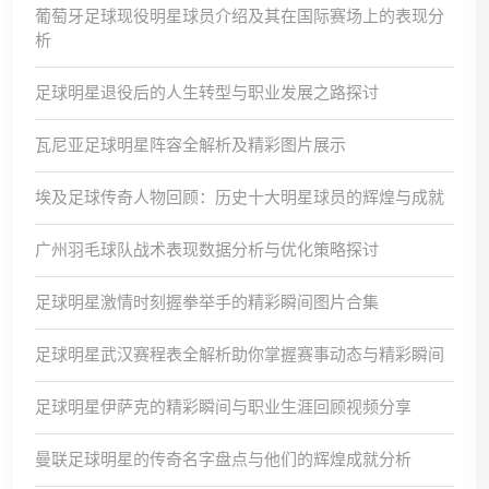
葡萄牙足球现役明星球员介绍及其在国际赛场上的表现分
析
足球明星退役后的人生转型与职业发展之路探讨
瓦尼亚足球明星阵容全解析及精彩图片展示
埃及足球传奇人物回顾：历史十大明星球员的辉煌与成就
广州羽毛球队战术表现数据分析与优化策略探讨
足球明星激情时刻握拳举手的精彩瞬间图片合集
足球明星武汉赛程表全解析助你掌握赛事动态与精彩瞬间
足球明星伊萨克的精彩瞬间与职业生涯回顾视频分享
曼联足球明星的传奇名字盘点与他们的辉煌成就分析