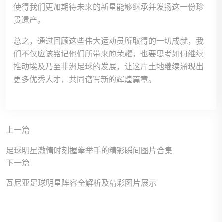
使得我们更加期待未来的新星能够继承并发扬这一份珍
贵遗产。
总之，通过回顾这些伟大运动员所取得的一切成就，我
们不仅应该铭记他们所带来的荣耀，也要思考如何继续
推动埃及乃至非洲足球的发展，让这片土地继续涌现出
更多优秀人才，共同谱写新的辉煌篇章。
上一篇
足球明星激情时刻握拳举手的精彩瞬间图片合集
下一篇
瓦尼亚足球明星阵容全解析及精彩图片展示