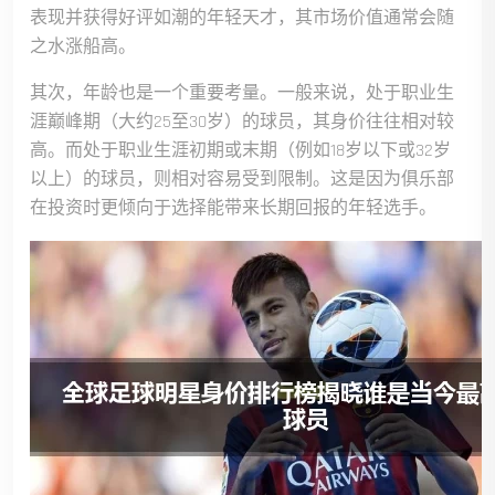
表现并获得好评如潮的年轻天才，其市场价值通常会随
之水涨船高。
其次，年龄也是一个重要考量。一般来说，处于职业生
涯巅峰期（大约25至30岁）的球员，其身价往往相对较
高。而处于职业生涯初期或末期（例如18岁以下或32岁
以上）的球员，则相对容易受到限制。这是因为俱乐部
在投资时更倾向于选择能带来长期回报的年轻选手。