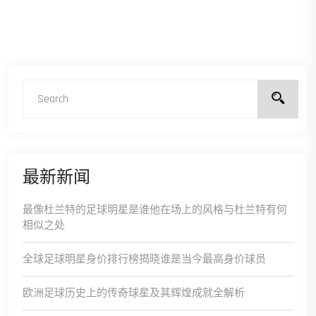
最新新闻
最像杜兰特的足球明星是谁他在场上的风格与杜兰特有何
相似之处
全球足球明星身价排行榜揭晓谁是当今最高身价球员
欧洲足球历史上的传奇球星及其辉煌成就全解析