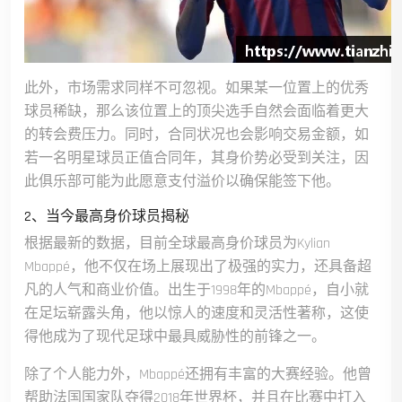
此外，市场需求同样不可忽视。如果某一位置上的优秀
球员稀缺，那么该位置上的顶尖选手自然会面临着更大
的转会费压力。同时，合同状况也会影响交易金额，如
若一名明星球员正值合同年，其身价势必受到关注，因
此俱乐部可能为此愿意支付溢价以确保能签下他。
2、当今最高身价球员揭秘
根据最新的数据，目前全球最高身价球员为Kylian
Mbappé，他不仅在场上展现出了极强的实力，还具备超
凡的人气和商业价值。出生于1998年的Mbappé，自小就
在足坛崭露头角，他以惊人的速度和灵活性著称，这使
得他成为了现代足球中最具威胁性的前锋之一。
除了个人能力外，Mbappé还拥有丰富的大赛经验。他曾
帮助法国国家队夺得2018年世界杯，并且在比赛中打入