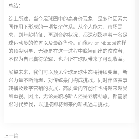
总结：
综上所述，当今足球圈中的高身价现象，是多种因素共
同作用下形成的一项复杂体系。从个人能力、市场需
求，到年龄特征，再到合约状况，都深刻影响着一名足
球运动员的位置以及最终售价。而像Kylian Mbappé这样
的顶尖明星，无疑是在这一过程中脱颖而出的佼佼者，
不仅为自己赢得荣耀，也为所在球队带来了可观收益。
展望未来，我们可以预见全球足球生态将持续变革，新
兴力量不断涌现，对传统豪门构成挑战。同时伴随赛事
转播及数字营销的发展，高质量内容创作也将越来越受
到重视。因此，无论是职场新人还是老牌劲旅，都需紧
跟时代步伐，以迎接即将到来的新机遇与挑战。
上一篇