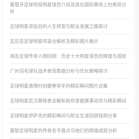
葡萄牙足球现役明星球员介绍及其在国际赛场上的表现分
析
足球明星退役后的人生转型与职业发展之路探讨
瓦尼亚足球明星阵容全解析及精彩图片展示
埃及足球传奇人物回顾：历史十大明星球员的辉煌与成就
广州羽毛球队战术表现数据分析与优化策略探讨
足球明星激情时刻握拳举手的精彩瞬间图片合集
足球明星武汉赛程表全解析助你掌握赛事动态与精彩瞬间
足球明星伊萨克的精彩瞬间与职业生涯回顾视频分享
曼联足球明星的传奇名字盘点与他们的辉煌成就分析