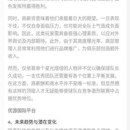
色发挥所赢得胜利。
同时，高薪资意味着他们承载着巨大的期望。一旦表现
不佳，不仅自身面临压力，也可能对全队士气造成负面
影响。因此，这类玩家需具备极强心理素质，以应对外
界舆论及内部期待。此外，由于其高度曝光率，高层管
理人员常常利用他们进行品牌推广，为俱乐部创造额外
收入。
然而，仅依靠单个星光熠熠的人物并不足以确保球队长
久成功，一支优秀团队还需要有各个位置上平衡发展。
在这方面，高薪酬和高水平并不是唯一标准，但显然拥
有这样的顶级人才无疑能够使球队在竞争激烈联赛中占
据优势地位。
优游国际平台
4、未来趋势与潜在变化