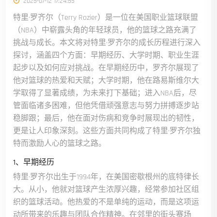
2025-07-12 17:24:55
特里·罗齐尔（Terry Rozier）是一位在美国职业篮球联盟
（NBA）中崭露头角的年轻球员，他的篮球之路充满了
挑战与成长。本文将对特里·罗齐尔的成长历程进行深入
探讨，涵盖四个方面：早期经历、大学时期、职业生涯
起步以及如何应对挑战。在早期经历中，罗齐尔展现了
他对篮球的热爱和天赋；大学时期，他在路易斯维尔大
学取得了显著成绩，为未来打下基础；进入NBA后，尽
管面临诸多困难，但他凭借顽强意志与努力拼搏逐步站
稳脚跟；最后，他在面对伤病和竞争时展现出的韧性，
更是让人印象深刻。这些方面共同构成了特里·罗齐尔独
特而激励人心的篮球之路。
1、早期经历
特里·罗齐尔出生于1994年，在美国密歇根州的底特律长
大。从小，他就对篮球产生浓厚兴趣，经常参加社区组
织的篮球活动。他热爱的不是单纯的运动，而是这项运
动所带来的乐趣与团队合作精神。在邻里的街头赛场