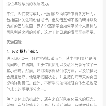
这位年轻球员的发展潜力。
不过，即使获得成功，他们依然面临着来自各方压力，
包括媒体关注和粉丝期待。但凭借坚韧不拔的精神以及
良好的团队氛围，罗齐尔逐渐学会如何平衡个人目标与
团队利益之间的关系，这对于他日后的发展至关重要。
优游国际
4、应对挑战与成长
进入NBA以来，各种挑战接踵而至，其中最明显的是伤
病问题。在初期，由于过度使用以及激烈竞争导致了一
些小伤痛。然而，通过科学调整训练方法，以及积极配
合康复治疗，他逐渐找回状态，并且把伤病带来的负面
影响降到最低。此外，不断学习如何减轻身体负担也是
他成长的重要部分之一。
除了身体上的挑战外，还有来自球队变化带来的压力。
例如，在凯尔特人的交易市场活跃期间，有时候队伍结