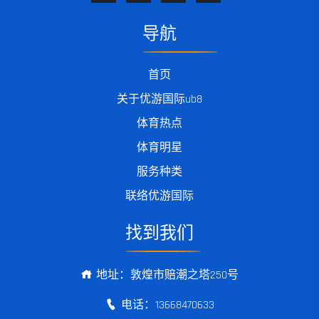
导航
首页
关于优游国际ub8
体育热点
体育明星
服务种类
联络优游国际
找到我们
地址：敦煌市赔潮之塔250号
电话：13668470633