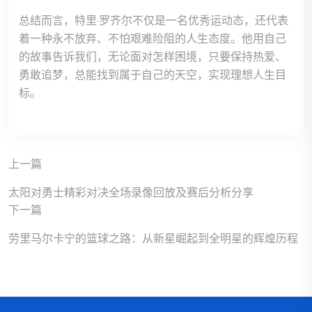
总结而言，特里·罗齐尔不仅是一名优秀运动态，还代表
着一种永不放弃、不怕艰难险阻的人生态度。他用自己
的故事告诉我们，无论面对怎样困境，只要保持热爱、
勇敢追梦，总能找到属于自己的天空，实现理想人生目
标。
上一篇
太阳对勇士精彩对决全场录像回放及赛后分析分享
下一篇
劳里马尔卡宁的篮球之路：从新星崛起到全明星的辉煌历程