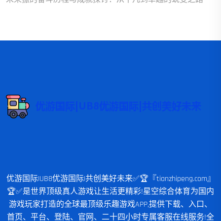
优游国际|UB8优游国际|共创美好未来✅🏆『tianzhipeng.com』
🏆✅是世界顶级真人游戏让生活更精彩!星空综合体育为国内
游戏玩家打造的全球最顶级乐趣游戏APP,提供下载、入口、
首页、平台、登陆、官网、二十四小时专属客服在线服务!全