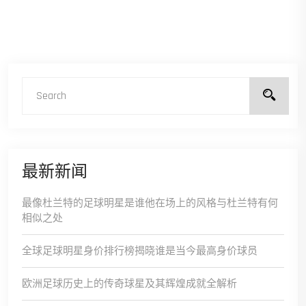
最新新闻
最像杜兰特的足球明星是谁他在场上的风格与杜兰特有何
相似之处
全球足球明星身价排行榜揭晓谁是当今最高身价球员
欧洲足球历史上的传奇球星及其辉煌成就全解析