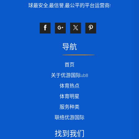
球最安全,最信誉,最公平的平台运营商!
导航
首页
关于优游国际ub8
体育热点
体育明星
服务种类
联络优游国际
找到我们