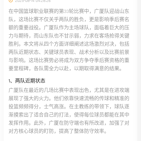
2025-08-14 04:28:26
在中国篮球职业联赛的第33轮比赛中，广厦队迎战山东
队，这场比赛不仅关乎两队的胜负，更是影响季后赛名
额的重要战役。广厦队作为主场球队，面临着巨大的压
力与期待，而山东队也不甘示弱，力求在客场抢得关键
胜利。本文将从四个方面详细阐述这场激烈对决，包括
两队近期状态、关键球员表现、战术分析以及比赛前景
与影响。这场比赛势必将成为双方争夺季后赛资格的重
要里程碑，各队需全力以赴，以期取得满意的结果。
1、两队近期状态
广厦队在最近的几场比赛中表现出色，尤其是在进攻端
展现了强大的火力。他们依靠快速流畅的传球和精准的
投篮频频得分，士气高涨。在主教练的带领下，球队逐
渐摸索出了适合自己的打法，使得每位球员都能在其中
发挥作用。此外，广厦在防守端也有所改进，加强了对
对方核心球员的盯防，提高了整体防守效率。