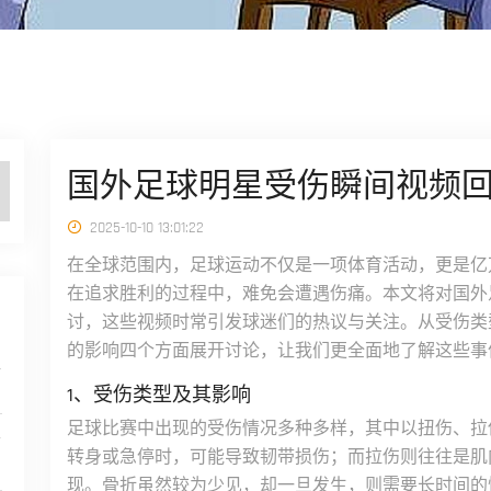
国外足球明星受伤瞬间视频
2025-10-10 13:01:22
在全球范围内，足球运动不仅是一项体育活动，更是亿
在追求胜利的过程中，难免会遭遇伤痛。本文将对国外
讨，这些视频时常引发球迷们的热议与关注。从受伤类
的影响四个方面展开讨论，让我们更全面地了解这些事
杜
1、受伤类型及其影响
足球比赛中出现的受伤情况多种多样，其中以扭伤、拉
价
转身或急停时，可能导致韧带损伤；而拉伤则往往是肌
现。骨折虽然较为少见，却一旦发生，则需要长时间的