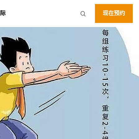
际
现在预约