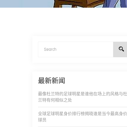
最新新闻
最像杜兰特的足球明星是谁他在场上的风格与
兰特有何相似之处
全球足球明星身价排行榜揭晓谁是当今最高身
球员