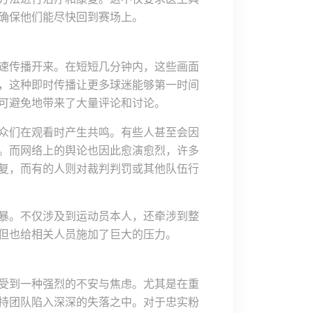
确保他们能尽快回到赛场上。
速传播开来。在短短几分钟内，这些画面
，这种即时传播让更多球迷能够第一时间
可避免地带来了大量评论和讨论。
众们在观看时产生共鸣。有些人甚至会因
。而网络上的舆论也因此愈演愈烈，许多
复，而有的人则对裁判判罚或其他队伍行
暴。不仅涉及到运动员本人，还牵涉到整
但也给相关人员施加了巨大的压力。
受到一种强烈的不安与焦虑。尤其是在重
持团队陷入深深的失落之中。对于忠实粉