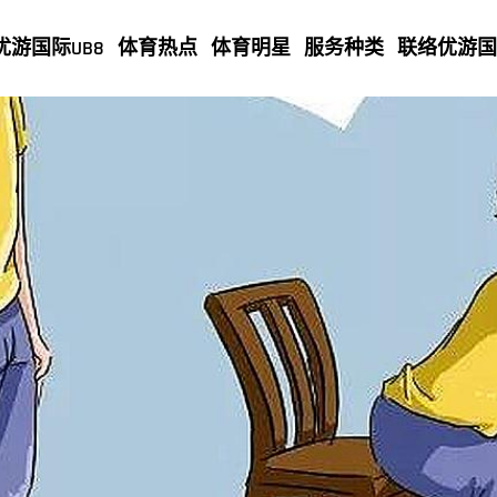
优游国际UB8
体育热点
体育明星
服务种类
联络优游国