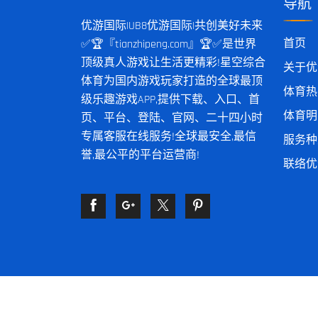
导航
优游国际|UB8优游国际|共创美好未来
首页
✅🏆『tianzhipeng.com』🏆✅是世界
顶级真人游戏让生活更精彩!星空综合
关于优
体育为国内游戏玩家打造的全球最顶
体育热
级乐趣游戏APP,提供下载、入口、首
体育明
页、平台、登陆、官网、二十四小时
专属客服在线服务!全球最安全,最信
服务种
誉,最公平的平台运营商!
联络优