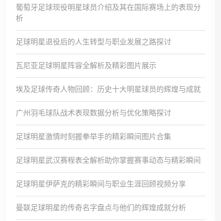
葡萄牙足球现役明星球员介绍及其在国际赛场上的表现分
析
足球明星退役后的人生转型与职业发展之路探讨
瓦尼亚足球明星阵容全解析及精彩图片展示
埃及足球传奇人物回顾：历史十大明星球员的辉煌与成就
广州羽毛球队战术表现数据分析与优化策略探讨
足球明星激情时刻握拳举手的精彩瞬间图片合集
足球明星武汉赛程表全解析助你掌握赛事动态与精彩瞬间
足球明星伊萨克的精彩瞬间与职业生涯回顾视频分享
曼联足球明星的传奇名字盘点与他们的辉煌成就分析