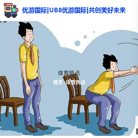
体育热点
首页
-
体育热点