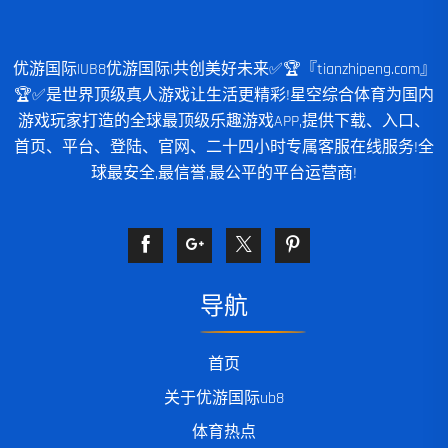
优游国际|UB8优游国际|共创美好未来✅🏆『tianzhipeng.com』
🏆✅是世界顶级真人游戏让生活更精彩!星空综合体育为国内
游戏玩家打造的全球最顶级乐趣游戏APP,提供下载、入口、
首页、平台、登陆、官网、二十四小时专属客服在线服务!全
球最安全,最信誉,最公平的平台运营商!
导航
首页
关于优游国际ub8
体育热点