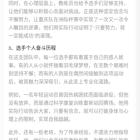
同时，在心理层面上，教练员也给予选手们足够支持，
让他们能够以积极心态面对挑战。正是这种坚定信念与
不懈努力，让重庆队在洲际杯赛中实现了一次又一次令
人瞩目的逆袭，他们用实际行动证明了“只要努力，就
一定能成功”的道理。
3、选手个人奋斗历程
在这支团队中，每一位选手都有着属于自己的感人故
事。有的人从小就怀揣着羽毛球梦想，在无数个艰难时
刻坚持不懈；而有的人则是在偶然间接触到这项运动
后，被其魅力深深吸引，从此走上专业化道路。
例如，一名年轻运动员曾因伤病困扰而面临退役，但他
没有放弃，而是通过科学康复训练重新站回赛场。他用
实际行动告诉大家，只要有信念，就可以打破身体与心
理上的限制，实现自我超越。
此外，还有一些老将，为了传承经验，不遗余力地指导