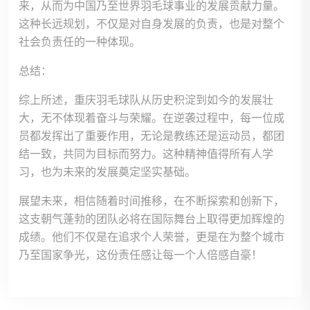
来，从而为中国乃至世界羽毛球事业的发展贡献力量。
这种长远规划，不仅是对自身发展的负责，也是对整个
社会负责任的一种体现。
总结：
综上所述，重庆羽毛球队从历史积淀到如今的发展壮
大，无不体现着奋斗与荣耀。在逆袭过程中，每一位成
员都发挥出了重要作用，无论是教练还是运动员，都团
结一致，共同为目标而努力。这种精神值得所有人学
习，也为未来的发展奠定坚实基础。
展望未来，相信随着时间推移，在不断探索和创新下，
这支朝气蓬勃的团队必将在国际舞台上取得更加辉煌的
成绩。他们不仅是在追求个人荣誉，更是在为整个城市
乃至国家争光，这份责任感让每一个人倍感自豪！