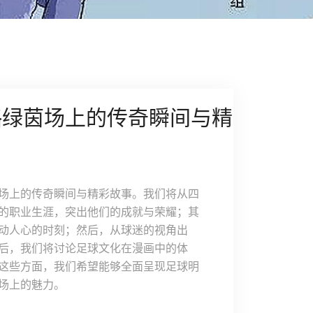
略绿茵场上的传奇瞬间与精
场上的传奇瞬间与精彩故事。我们将从四
的职业生涯，突出他们的成就与荣耀；其
动人心的时刻；然后，从球迷的视角出
后，我们将讨论足球文化在漫画中的体
这些方面，我们希望能够全面呈现足球明
场上的魅力。