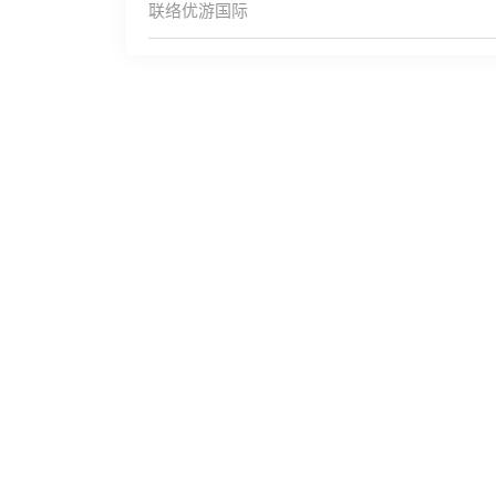
联络优游国际