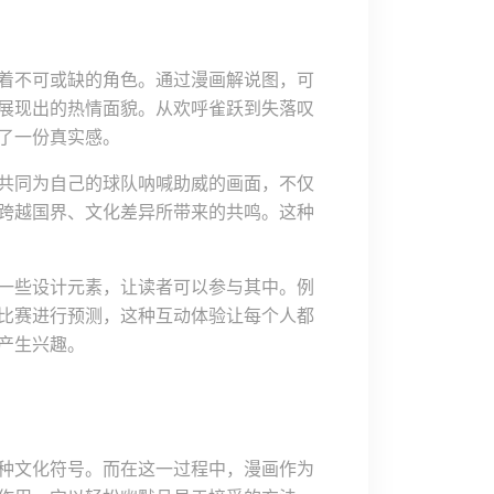
着不可或缺的角色。通过漫画解说图，可
展现出的热情面貌。从欢呼雀跃到失落叹
了一份真实感。
共同为自己的球队呐喊助威的画面，不仅
跨越国界、文化差异所带来的共鸣。这种
一些设计元素，让读者可以参与其中。例
比赛进行预测，这种互动体验让每个人都
产生兴趣。
种文化符号。而在这一过程中，漫画作为