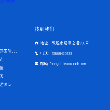
找到我们
地址：敦煌市赔潮之塔250号
游国际ub8
电话：13668470633
点
邮箱: fpbhgdhll@outlook.com
星
类
游国际