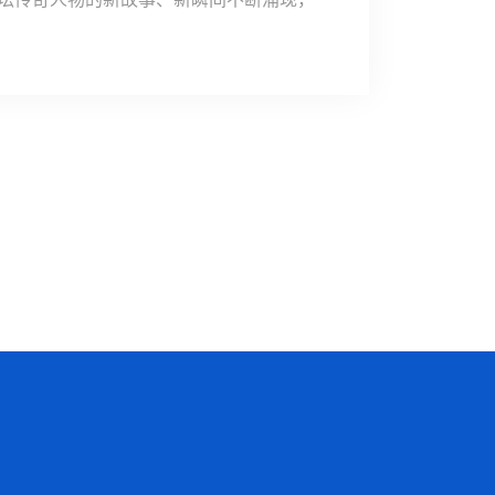
坛传奇人物的新故事、新瞬间不断涌现，