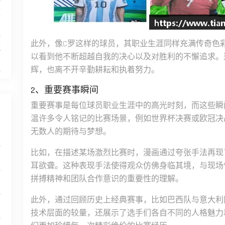
频
此外，像C罗这样的球员，其职业生涯同样充满传奇色
就
以看到他不断超越自我的决心以及对胜利的不懈追求。
辉，也离不开辛勤耕耘和执着努力。
2、重要赛事瞬间
重要赛事是每位球员职业生涯中的高光时刻，而这些瞬
温许多令人铭记的比赛场景，例如世界杯决赛或欧冠决
无数人的期待与梦想。
比如，在描述某场激烈比赛时，漫画通过夸张手法再现
耳欲聋。这种表现手法使得观众仿佛身临其境，与现场
拼搏精神和团队合作意识的重要性的理解。
此外，通过回顾历史上经典赛事，比如巴西队与意大利
技术层面的较量，还展示了选手们各自不同的人格魅力