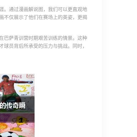
涯。通过漫画解说图，我们可以更直观地
画不仅展示了他们在赛场上的英姿，更揭
在巴萨青训营时期艰苦训练的情景。这种
才球员背后所承受的压力与挑战。同时，