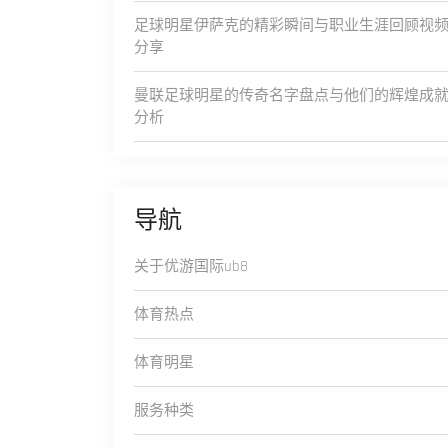
足球明星伊萨克的精彩瞬间与职业生涯回顾视
分享
曼联足球明星的传奇名字盘点与他们的辉煌成
分析
导航
关于优游国际ub8
体育热点
体育明星
服务种类