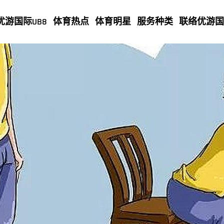
优游国际UB8
体育热点
体育明星
服务种类
联络优游国