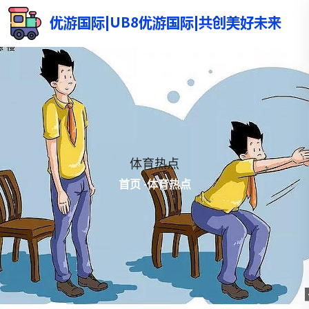
体育热点
首页
-
体育热点