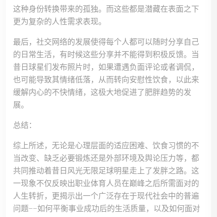
这种身份转换带来的孤独。而这些都是潜藏在表面之下
更为复杂的人性需求表现。
最后，社交网络的发展使得每个人都可以随时分享自己
的日常生活，有时候这些分享并不能得到积极反馈。当
昔日球星们发布照片时，如果遭遇负面评论或者调侃，
也可能导致其情绪低落，从而转向安慰性饮食，以此来
缓解内心的不快情绪，这极大地促进了肥胖趋势的发
展。
总结：
综上所述，无论是心理层面的适应困难、饮食习惯的不
当改变、缺乏必要锻炼还是外部环境及舆论压力等，都
共同推动着昔日风光无限足球明星走上了发胖之路。这
一现象不仅反映出职业体育人员在巅峰之后所需面对的
人生转折，更揭示出一个广泛存在于现代社会中的普遍
问题——如何平衡事业成功后的生活质量，以及如何面对