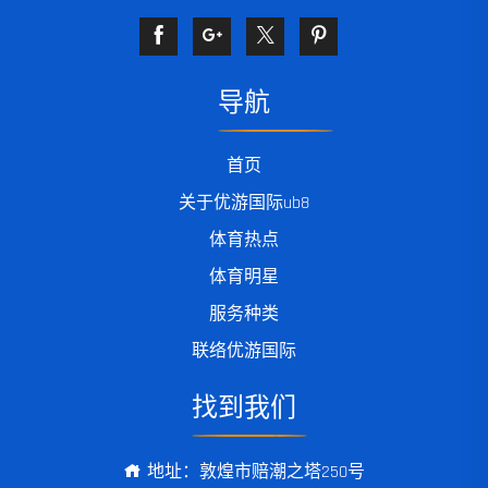
导航
首页
关于优游国际ub8
体育热点
体育明星
服务种类
联络优游国际
找到我们
地址：敦煌市赔潮之塔250号