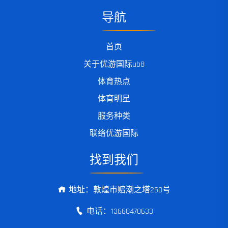
导航
首页
关于优游国际ub8
体育热点
体育明星
服务种类
联络优游国际
找到我们
地址：敦煌市赔潮之塔250号
电话：13668470633