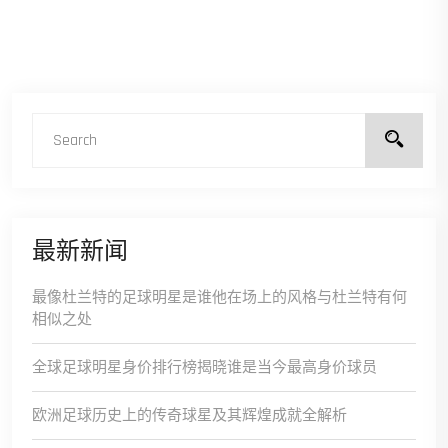
最新新闻
最像杜兰特的足球明星是谁他在场上的风格与杜兰特有何
相似之处
全球足球明星身价排行榜揭晓谁是当今最高身价球员
欧洲足球历史上的传奇球星及其辉煌成就全解析