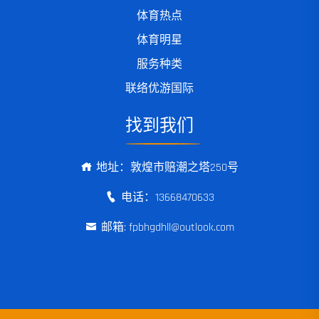
体育热点
体育明星
服务种类
联络优游国际
找到我们
地址：敦煌市赔潮之塔250号
电话：13668470633
邮箱: fpbhgdhll@outlook.com