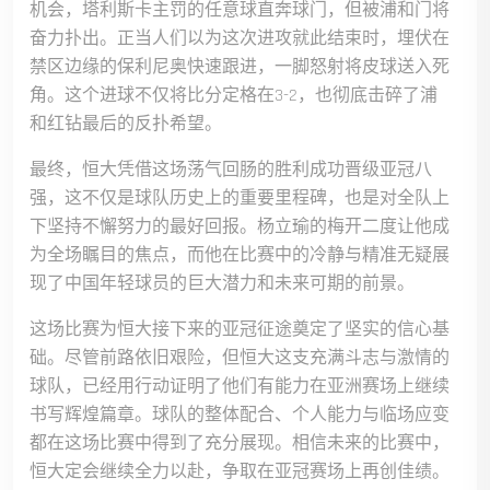
机会，塔利斯卡主罚的任意球直奔球门，但被浦和门将
奋力扑出。正当人们以为这次进攻就此结束时，埋伏在
禁区边缘的保利尼奥快速跟进，一脚怒射将皮球送入死
角。这个进球不仅将比分定格在3-2，也彻底击碎了浦
和红钻最后的反扑希望。
最终，恒大凭借这场荡气回肠的胜利成功晋级亚冠八
强，这不仅是球队历史上的重要里程碑，也是对全队上
下坚持不懈努力的最好回报。杨立瑜的梅开二度让他成
为全场瞩目的焦点，而他在比赛中的冷静与精准无疑展
现了中国年轻球员的巨大潜力和未来可期的前景。
这场比赛为恒大接下来的亚冠征途奠定了坚实的信心基
础。尽管前路依旧艰险，但恒大这支充满斗志与激情的
球队，已经用行动证明了他们有能力在亚洲赛场上继续
书写辉煌篇章。球队的整体配合、个人能力与临场应变
都在这场比赛中得到了充分展现。相信未来的比赛中，
恒大定会继续全力以赴，争取在亚冠赛场上再创佳绩。