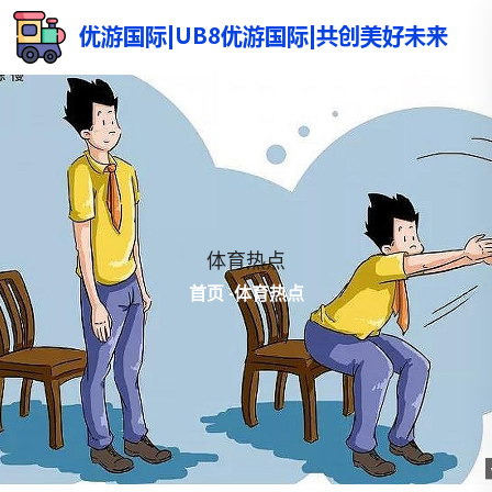
体育热点
首页
-
体育热点