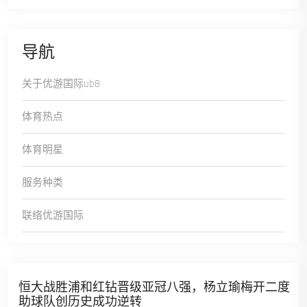
导航
关于优游国际ub8
体育热点
体育明星
服务种类
联络优游国际
恒大战胜浦和红钻晋级亚冠八强，杨立瑜梅开二度
助球队创历史成功逆转