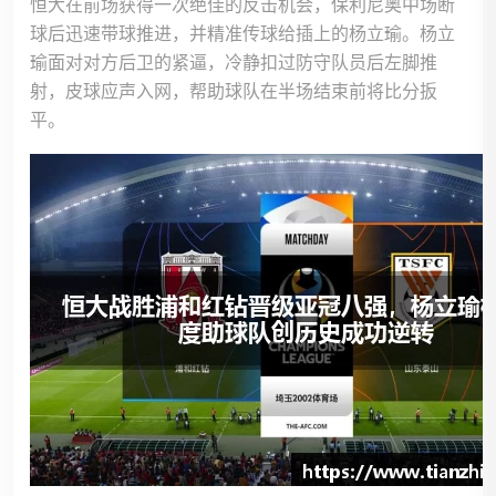
恒大在前场获得一次绝佳的反击机会，保利尼奥中场断
球后迅速带球推进，并精准传球给插上的杨立瑜。杨立
瑜面对对方后卫的紧逼，冷静扣过防守队员后左脚推
射，皮球应声入网，帮助球队在半场结束前将比分扳
平。