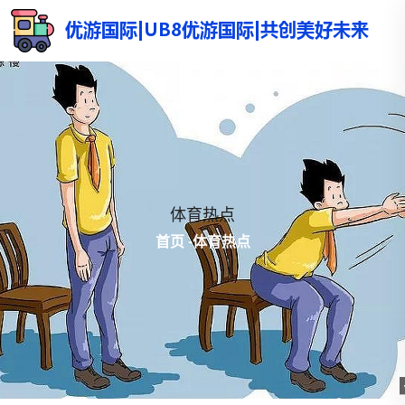
体育热点
首页
-
体育热点