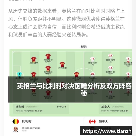
从历史交锋的数据来看，英格兰在面对比利时时略占上
风，但胜负差距并不明显。这种微弱优势使得英格兰在
心态上或许会更为自信，而比利时则会希望借助主教练
和球员们丰富的大赛经验来逆转局势。