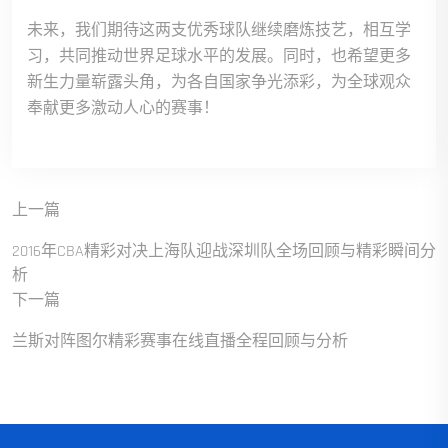
未来，我们期待这两支优秀球队继续磨炼技艺，相互学
习，共同推动世界足球水平的发展。同时，也希望更多
新生力量崭露头角，为各自国家争光添彩，为全球观众
奉献更多激动人心的赛事！
上一篇
2016年CBA精彩对决上海队迎战深圳队全场回顾与精彩瞬间分
析
下一篇
兰斯对阵图尔精彩赛事在线直播全程回顾与分析