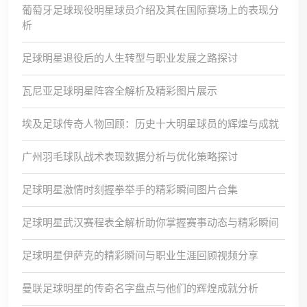
葡萄牙足球现役明星球员介绍及其在国际赛场上的表现分
析
足球明星退役后的人生转型与职业发展之路探讨
瓦尼亚足球明星阵容全解析及精彩图片展示
埃及足球传奇人物回顾：历史十大明星球员的辉煌与成就
广州羽毛球队战术表现数据分析与优化策略探讨
足球明星激情时刻握拳举手的精彩瞬间图片合集
足球明星武汉赛程表全解析助你掌握赛事动态与精彩瞬间
足球明星伊萨克的精彩瞬间与职业生涯回顾视频分享
曼联足球明星的传奇名字盘点与他们的辉煌成就分析