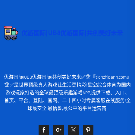
优游国际|UB8优游国际|共创美好未来✅🏆『tianzhipeng.com』
🏆✅是世界顶级真人游戏让生活更精彩!星空综合体育为国内
游戏玩家打造的全球最顶级乐趣游戏APP,提供下载、入口、
首页、平台、登陆、官网、二十四小时专属客服在线服务!全
球最安全,最信誉,最公平的平台运营商!