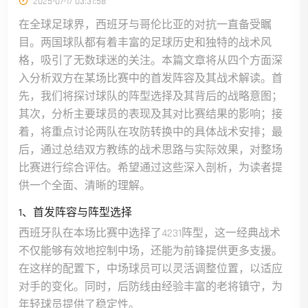
2025-07-17 03:31:58
在全球足球界，西班牙与哥伦比亚的对抗一直备受瞩
目。两国球队都有着丰富的足球历史和独特的战术风
格，吸引了无数球迷的关注。本篇文章将从四个方面深
入分析双方在某场比赛中的首发阵容及其战术解读。首
先，我们将探讨球队的阵型选择及其背后的战略意图；
其次，分析主要球员的表现及其对比赛结果的影响；接
着，将重点讨论两队在攻防转换中的具体战术安排；最
后，通过总结双方教练的战术思路与实际效果，对整场
比赛进行综合评估。希望通过这些深入剖析，为读者提
供一个全面、清晰的理解。
1、首发阵容与阵型选择
西班牙队在本场比赛中选择了4231阵型，这一经典战术
不仅能够有效地控制中场，还能为前锋提供更多支援。
在这样的配置下，中场球员可以灵活调整位置，以适应
对手的变化。同时，后防线由经验丰富的老将镇守，为
年轻球员提供了稳定性。